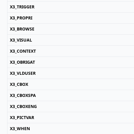
X3_TRIGGER
X3_PROPRI
X3_BROWSE
X3_VISUAL
X3_CONTEXT
X3_OBRIGAT
X3_VLDUSER
X3_CBOX
X3_CBOXSPA
X3_CBOXENG
X3_PICTVAR
X3_WHEN