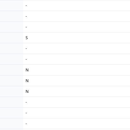
-
-
-
S
-
-
N
N
N
-
-
-