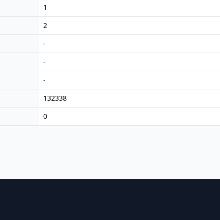
1
2
-
-
-
132338
0