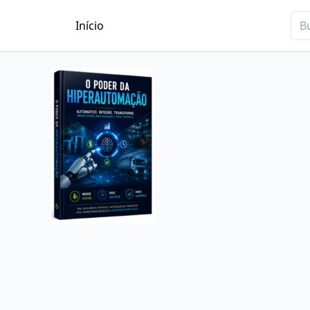
Início