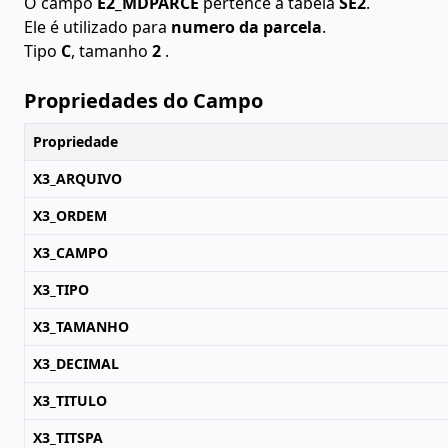
O campo
E2_MDPARCE
pertence à tabela
SE2
.
Ele é utilizado para
numero da parcela
.
Tipo
C
, tamanho
2
.
Propriedades do Campo
Propriedade
X3_ARQUIVO
X3_ORDEM
X3_CAMPO
X3_TIPO
X3_TAMANHO
X3_DECIMAL
X3_TITULO
X3_TITSPA