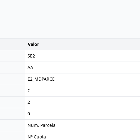
Valor
SE2
AA
E2_MDPARCE
C
2
0
Num. Parcela
Nº Cuota