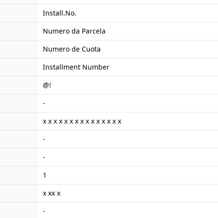
Install.No.
Numero da Parcela
Numero de Cuota
Installment Number
@!
-
x x x x x x x x x x x x x x x
-
-
1
x xx x
-