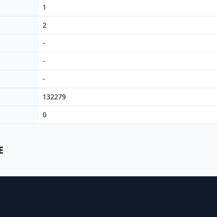
1
2
-
-
-
132279
0
E