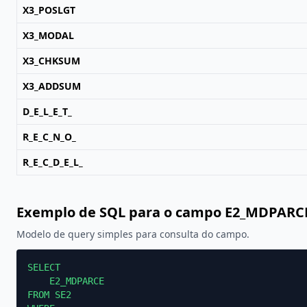
X3_POSLGT
X3_MODAL
X3_CHKSUM
X3_ADDSUM
D_E_L_E_T_
R_E_C_N_O_
R_E_C_D_E_L_
Exemplo de SQL para o campo E2_MDPARC
Modelo de query simples para consulta do campo.
SELECT

    E2_MDPARCE

FROM SE2
