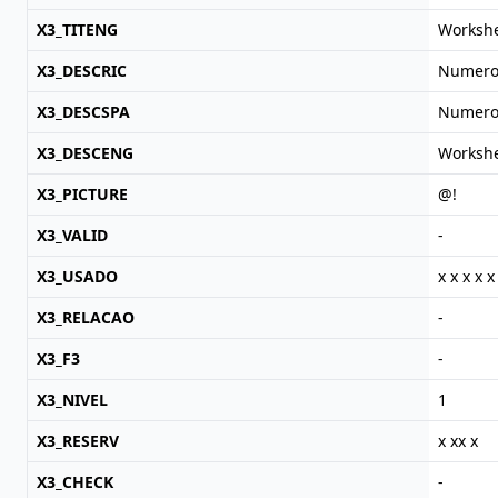
X3_TITENG
Worksh
X3_DESCRIC
Numero 
X3_DESCSPA
Numero 
X3_DESCENG
Worksh
X3_PICTURE
@!
X3_VALID
-
X3_USADO
x x x x x
X3_RELACAO
-
X3_F3
-
X3_NIVEL
1
X3_RESERV
x xx x
X3_CHECK
-