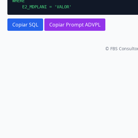
WHERE

    E2_MDPLANI = 'VALOR'
Copiar SQL
Copiar Prompt ADVPL
© FBS Consultor