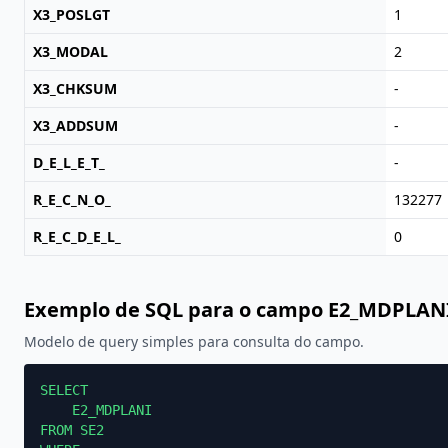
X3_POSLGT
1
X3_MODAL
2
X3_CHKSUM
-
X3_ADDSUM
-
D_E_L_E_T_
-
R_E_C_N_O_
132277
R_E_C_D_E_L_
0
Exemplo de SQL para o campo E2_MDPLAN
Modelo de query simples para consulta do campo.
SELECT

    E2_MDPLANI

FROM SE2
