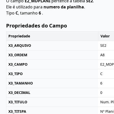
O campo
E2_MDPLANI
pertence à tabela
SE2
.
Ele é utilizado para
numero da planilha
.
Tipo
C
, tamanho
6
.
Propriedades do Campo
Propriedade
Valor
X3_ARQUIVO
SE2
X3_ORDEM
A8
X3_CAMPO
E2_MDP
X3_TIPO
C
X3_TAMANHO
6
X3_DECIMAL
0
X3_TITULO
Num. Pl
X3_TITSPA
Nº Plani