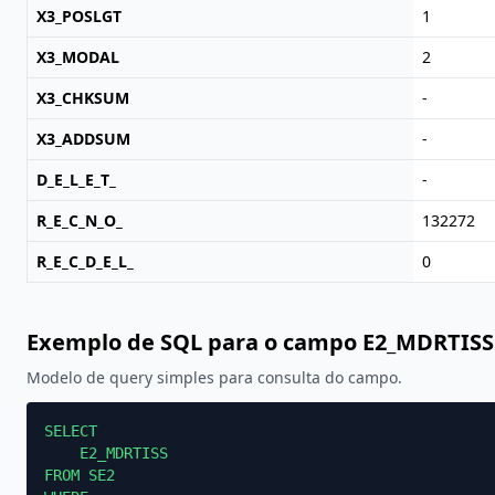
X3_POSLGT
1
X3_MODAL
2
X3_CHKSUM
-
X3_ADDSUM
-
D_E_L_E_T_
-
R_E_C_N_O_
132272
R_E_C_D_E_L_
0
Exemplo de SQL para o campo E2_MDRTISS
Modelo de query simples para consulta do campo.
SELECT

    E2_MDRTISS

FROM SE2
