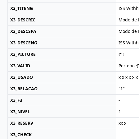
X3_TITENG
ISS With
X3_DESCRIC
Modo de 
X3_DESCSPA
Modo de R
X3_DESCENG
ISS With
X3_PICTURE
@!
X3_VALID
Pertence(
X3_USADO
x x x x x x
X3_RELACAO
"1"
X3_F3
-
X3_NIVEL
1
X3_RESERV
xx x
X3_CHECK
-