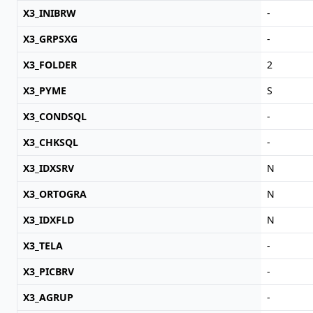
X3_INIBRW
-
X3_GRPSXG
-
X3_FOLDER
2
X3_PYME
S
X3_CONDSQL
-
X3_CHKSQL
-
X3_IDXSRV
N
X3_ORTOGRA
N
X3_IDXFLD
N
X3_TELA
-
X3_PICBRV
-
X3_AGRUP
-