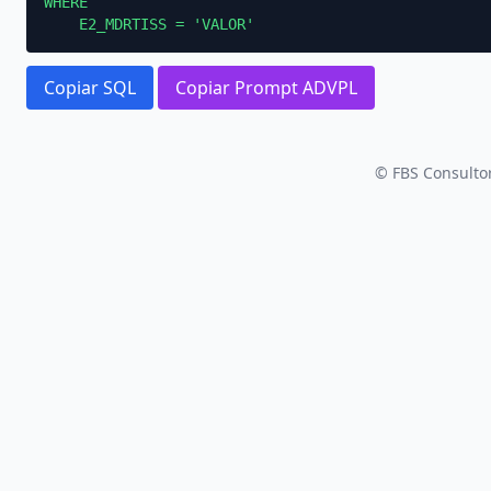
WHERE

    E2_MDRTISS = 'VALOR'
Copiar SQL
Copiar Prompt ADVPL
© FBS Consultor