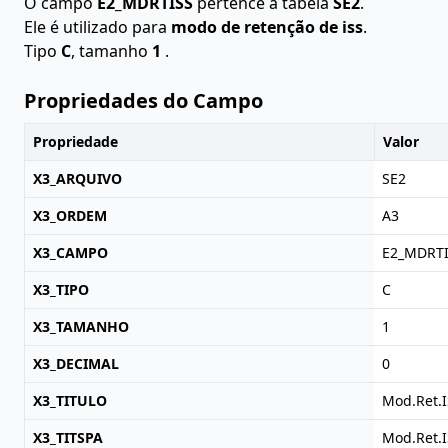
O campo
E2_MDRTISS
pertence à tabela
SE2
.
Ele é utilizado para
modo de retenção de iss
.
Tipo
C
, tamanho
1
.
Propriedades do Campo
Propriedade
Valor
X3_ARQUIVO
SE2
X3_ORDEM
A3
X3_CAMPO
E2_MDRT
X3_TIPO
C
X3_TAMANHO
1
X3_DECIMAL
0
X3_TITULO
Mod.Ret.
X3_TITSPA
Mod.Ret.