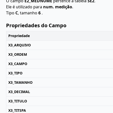
O campo
E2_MEDNUME
pertence à tabela
SE2
.
Ele é utilizado para
num. medição
.
Tipo
C
, tamanho
6
.
Propriedades do Campo
Propriedade
X3_ARQUIVO
X3_ORDEM
X3_CAMPO
X3_TIPO
X3_TAMANHO
X3_DECIMAL
X3_TITULO
X3_TITSPA