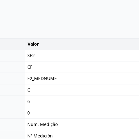
Valor
SE2
CF
E2_MEDNUME
C
6
0
Num. Medição
Nº Medición