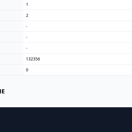
1
2
-
-
-
132356
0
ME