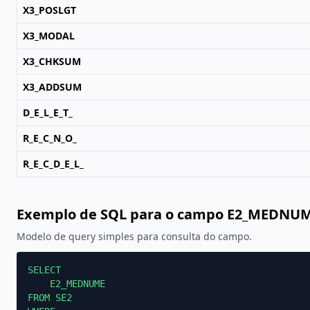
X3_POSLGT
X3_MODAL
X3_CHKSUM
X3_ADDSUM
D_E_L_E_T_
R_E_C_N_O_
R_E_C_D_E_L_
Exemplo de SQL para o campo E2_MEDNU
Modelo de query simples para consulta do campo.
SELECT

    E2_MEDNUME

FROM SE2
