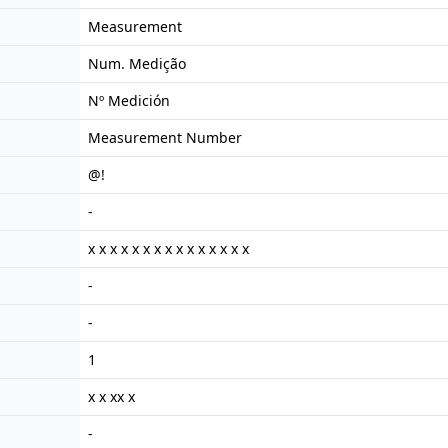
Measurement
Num. Medição
Nº Medición
Measurement Number
@!
-
x x x x x x x x x x x x x x x
-
-
1
x x xx x
-