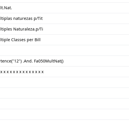
t.Nat.
tiplas naturezas p/Tit
tiples Naturaleza.p/Ti
tiple Classes per Bill
tence("12") .And. Fa050MultNat()
 x x x x x x x x x x x x x x