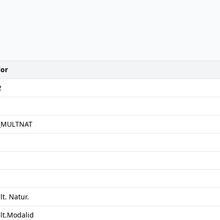
lor
2
_MULTNAT
t. Natur.
lt.Modalid