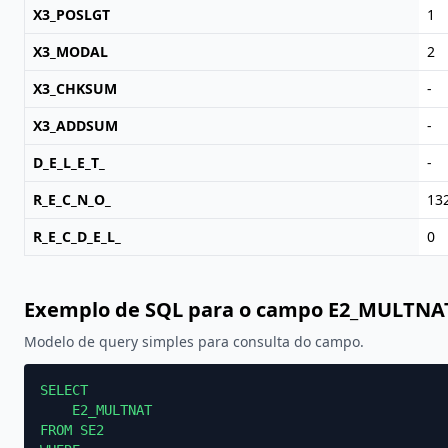
X3_POSLGT
1
X3_MODAL
2
X3_CHKSUM
-
X3_ADDSUM
-
D_E_L_E_T_
-
R_E_C_N_O_
13
R_E_C_D_E_L_
0
Exemplo de SQL para o campo E2_MULTNA
Modelo de query simples para consulta do campo.
SELECT

    E2_MULTNAT

FROM SE2
