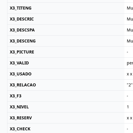
X3_TITENG
Mul
X3_DESCRIC
Mul
X3_DESCSPA
Mul
X3_DESCENG
Mul
X3_PICTURE
-
X3_VALID
per
X3_USADO
x x
X3_RELACAO
"2"
X3_F3
-
X3_NIVEL
1
X3_RESERV
x x
X3_CHECK
-