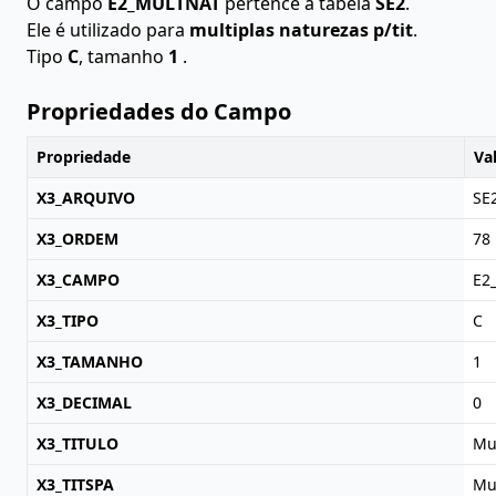
O campo
E2_MULTNAT
pertence à tabela
SE2
.
Ele é utilizado para
multiplas naturezas p/tit
.
Tipo
C
, tamanho
1
.
Propriedades do Campo
Propriedade
Va
X3_ARQUIVO
SE
X3_ORDEM
78
X3_CAMPO
E2
X3_TIPO
C
X3_TAMANHO
1
X3_DECIMAL
0
X3_TITULO
Mul
X3_TITSPA
Mu