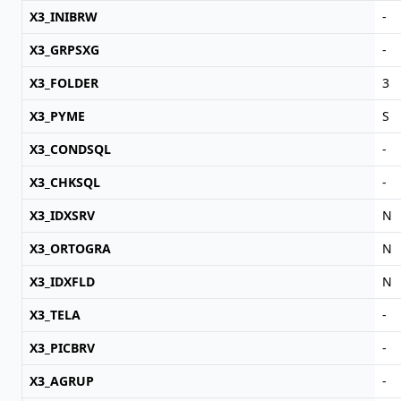
X3_INIBRW
-
X3_GRPSXG
-
X3_FOLDER
3
X3_PYME
S
X3_CONDSQL
-
X3_CHKSQL
-
X3_IDXSRV
N
X3_ORTOGRA
N
X3_IDXFLD
N
X3_TELA
-
X3_PICBRV
-
X3_AGRUP
-