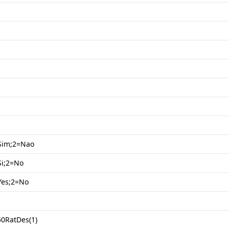
Sim;2=Nao
Si;2=No
Yes;2=No
50RatDes(1)