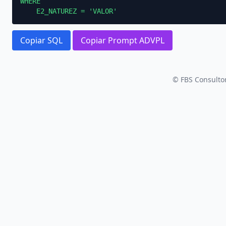
WHERE

    E2_NATUREZ = 'VALOR'
Copiar SQL
Copiar Prompt ADVPL
© FBS Consultor