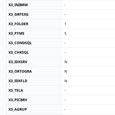
X3_INIBRW
-
X3_GRPSXG
-
X3_FOLDER
1
X3_PYME
S
X3_CONDSQL
-
X3_CHKSQL
-
X3_IDXSRV
N
X3_ORTOGRA
N
X3_IDXFLD
N
X3_TELA
-
X3_PICBRV
-
X3_AGRUP
-