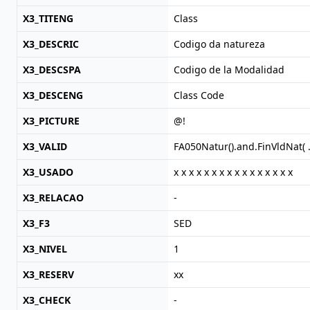
X3_TITENG
Class
X3_DESCRIC
Codigo da natureza
X3_DESCSPA
Codigo de la Modalidad
X3_DESCENG
Class Code
X3_PICTURE
@!
X3_VALID
FA050Natur().and.FinVldNat( 
X3_USADO
x x x x x x x x x x x x x x x x
X3_RELACAO
-
X3_F3
SED
X3_NIVEL
1
X3_RESERV
xx
X3_CHECK
-