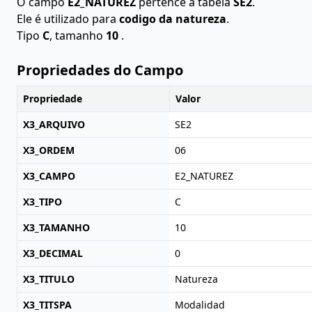
O campo
E2_NATUREZ
pertence à tabela
SE2
.
Ele é utilizado para
codigo da natureza
.
Tipo
C
, tamanho
10
.
Propriedades do Campo
Propriedade
Valor
X3_ARQUIVO
SE2
X3_ORDEM
06
X3_CAMPO
E2_NATUREZ
X3_TIPO
C
X3_TAMANHO
10
X3_DECIMAL
0
X3_TITULO
Natureza
X3_TITSPA
Modalidad