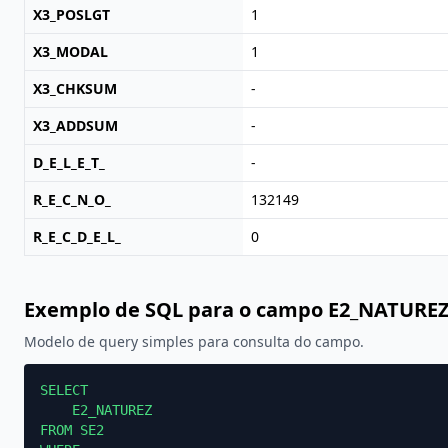
X3_POSLGT
1
X3_MODAL
1
X3_CHKSUM
-
X3_ADDSUM
-
D_E_L_E_T_
-
R_E_C_N_O_
132149
R_E_C_D_E_L_
0
Exemplo de SQL para o campo E2_NATURE
Modelo de query simples para consulta do campo.
SELECT

    E2_NATUREZ

FROM SE2
