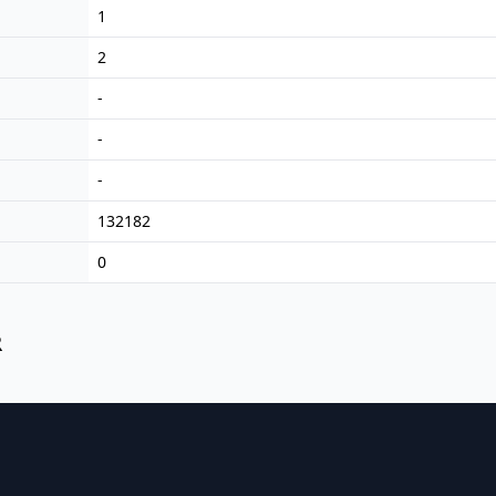
1
2
-
-
-
132182
0
R