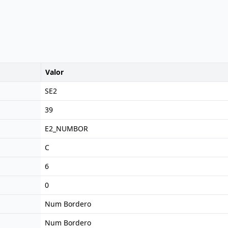
Valor
SE2
39
E2_NUMBOR
C
6
0
Num Bordero
Num Bordero