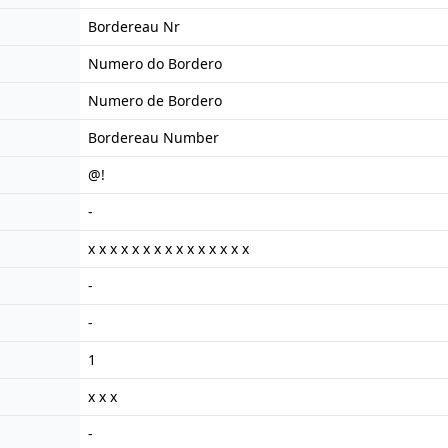
Bordereau Nr
Numero do Bordero
Numero de Bordero
Bordereau Number
@!
-
x x x x x x x x x x x x x x x
-
-
1
x x x
-