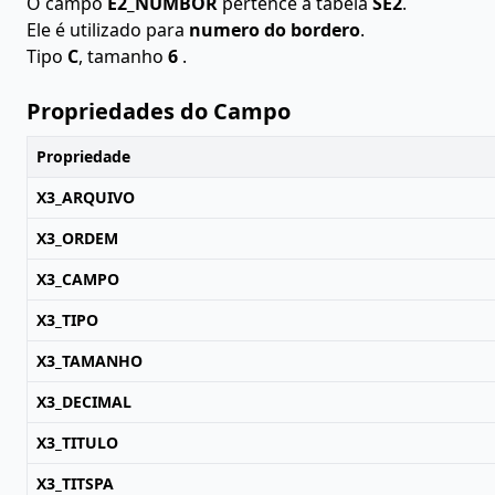
O campo
E2_NUMBOR
pertence à tabela
SE2
.
Ele é utilizado para
numero do bordero
.
Tipo
C
, tamanho
6
.
Propriedades do Campo
Propriedade
X3_ARQUIVO
X3_ORDEM
X3_CAMPO
X3_TIPO
X3_TAMANHO
X3_DECIMAL
X3_TITULO
X3_TITSPA