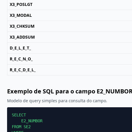
X3_POSLGT
X3_MODAL
X3_CHKSUM
X3_ADDSUM
D_E_L_E_T_
R_E_C_N_O_
R_E_C_D_E_L_
Exemplo de SQL para o campo E2_NUMBO
Modelo de query simples para consulta do campo.
SELECT

    E2_NUMBOR

FROM SE2
