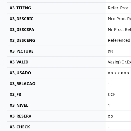
X3_TITENG
Refer. Proc.
X3_DESCRIC
Nro Proc. R
X3_DESCSPA
Nr Proc. Re
X3_DESCENG
Referenced 
X3_PICTURE
@!
X3_VALID
Vazio().Or.E
X3_USADO
x x x x x x x 
X3_RELACAO
-
X3_F3
CCF
X3_NIVEL
1
X3_RESERV
x x
X3_CHECK
-