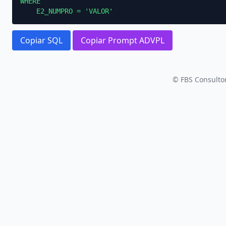
WHERE

    E2_NUMPRO = 'VALOR'
Copiar SQL
Copiar Prompt ADVPL
© FBS Consultor