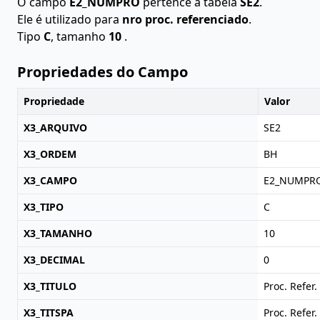
O campo
E2_NUMPRO
pertence à tabela
SE2
.
Ele é utilizado para
nro proc. referenciado
.
Tipo
C
, tamanho
10
.
Propriedades do Campo
Propriedade
Valor
X3_ARQUIVO
SE2
X3_ORDEM
BH
X3_CAMPO
E2_NUMPR
X3_TIPO
C
X3_TAMANHO
10
X3_DECIMAL
0
X3_TITULO
Proc. Refer.
X3_TITSPA
Proc. Refer.