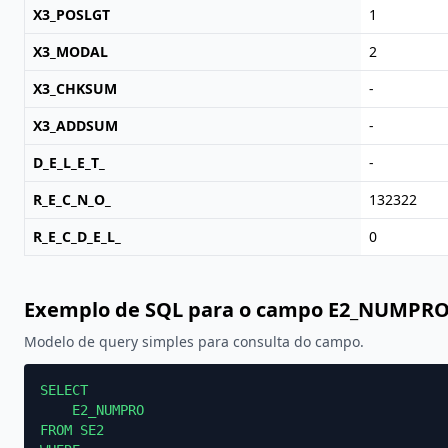
X3_POSLGT
1
X3_MODAL
2
X3_CHKSUM
-
X3_ADDSUM
-
D_E_L_E_T_
-
R_E_C_N_O_
132322
R_E_C_D_E_L_
0
Exemplo de SQL para o campo E2_NUMPR
Modelo de query simples para consulta do campo.
SELECT

    E2_NUMPRO

FROM SE2
