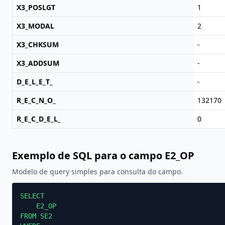
X3_POSLGT
1
X3_MODAL
2
X3_CHKSUM
-
X3_ADDSUM
-
D_E_L_E_T_
-
R_E_C_N_O_
132170
R_E_C_D_E_L_
0
Exemplo de SQL para o campo E2_OP
Modelo de query simples para consulta do campo.
SELECT

    E2_OP

FROM SE2
