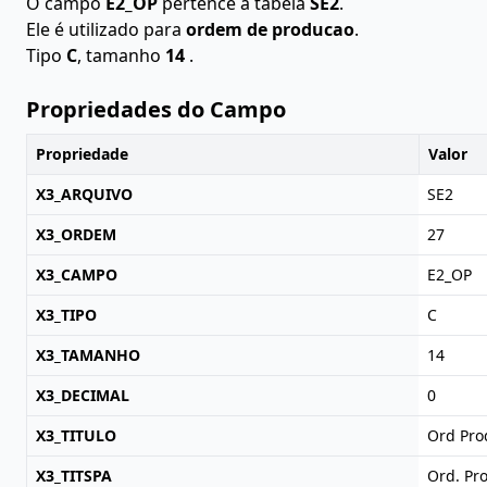
O campo
E2_OP
pertence à tabela
SE2
.
Ele é utilizado para
ordem de producao
.
Tipo
C
, tamanho
14
.
Propriedades do Campo
Propriedade
Valor
X3_ARQUIVO
SE2
X3_ORDEM
27
X3_CAMPO
E2_OP
X3_TIPO
C
X3_TAMANHO
14
X3_DECIMAL
0
X3_TITULO
Ord Pro
X3_TITSPA
Ord. Pr