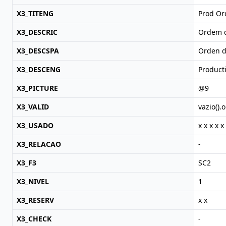
X3_TITENG
Prod Or
X3_DESCRIC
Ordem 
X3_DESCSPA
Orden d
X3_DESCENG
Product
X3_PICTURE
@9
X3_VALID
vazio().
X3_USADO
x x x x x
X3_RELACAO
-
X3_F3
SC2
X3_NIVEL
1
X3_RESERV
x x
X3_CHECK
-