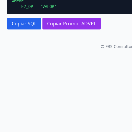
WHERE

    E2_OP = 'VALOR'
Copiar SQL
Copiar Prompt ADVPL
© FBS Consultor