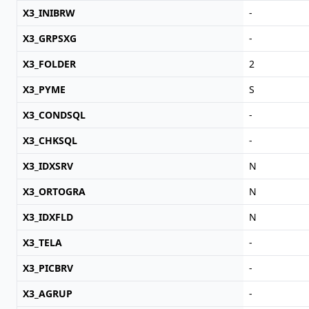
X3_INIBRW
-
X3_GRPSXG
-
X3_FOLDER
2
X3_PYME
S
X3_CONDSQL
-
X3_CHKSQL
-
X3_IDXSRV
N
X3_ORTOGRA
N
X3_IDXFLD
N
X3_TELA
-
X3_PICBRV
-
X3_AGRUP
-