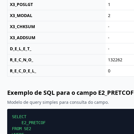
X3_POSLGT
1
X3_MODAL
2
X3_CHKSUM
-
X3_ADDSUM
-
D_E_L_E_T_
-
R_E_C_N_O_
132262
R_E_C_D_E_L_
0
Exemplo de SQL para o campo E2_PRETCOF
Modelo de query simples para consulta do campo.
SELECT

    E2_PRETCOF

FROM SE2
