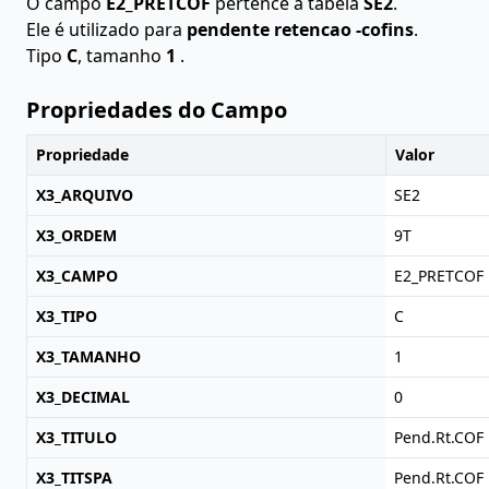
O campo
E2_PRETCOF
pertence à tabela
SE2
.
Ele é utilizado para
pendente retencao -cofins
.
Tipo
C
, tamanho
1
.
Propriedades do Campo
Propriedade
Valor
X3_ARQUIVO
SE2
X3_ORDEM
9T
X3_CAMPO
E2_PRETCOF
X3_TIPO
C
X3_TAMANHO
1
X3_DECIMAL
0
X3_TITULO
Pend.Rt.COF
X3_TITSPA
Pend.Rt.COF