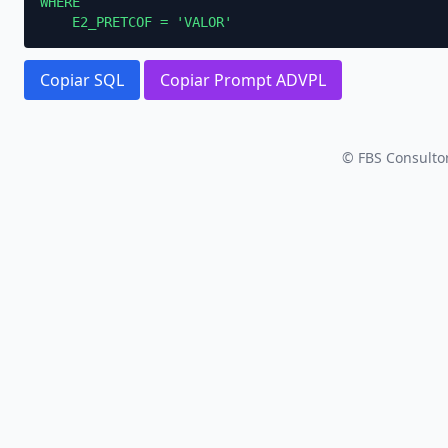
WHERE

    E2_PRETCOF = 'VALOR'
Copiar SQL
Copiar Prompt ADVPL
© FBS Consultor