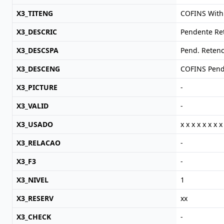
X3_TITENG
COFINS Wit
X3_DESCRIC
Pendente Re
X3_DESCSPA
Pend. Reten
X3_DESCENG
COFINS Pend
X3_PICTURE
-
X3_VALID
-
X3_USADO
x x x x x x x x
X3_RELACAO
-
X3_F3
-
X3_NIVEL
1
X3_RESERV
xx
X3_CHECK
-