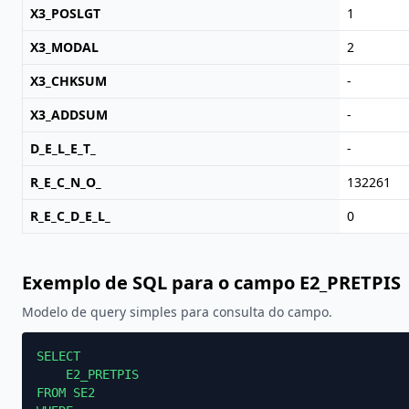
X3_POSLGT
1
X3_MODAL
2
X3_CHKSUM
-
X3_ADDSUM
-
D_E_L_E_T_
-
R_E_C_N_O_
132261
R_E_C_D_E_L_
0
Exemplo de SQL para o campo E2_PRETPIS
Modelo de query simples para consulta do campo.
SELECT

    E2_PRETPIS

FROM SE2
