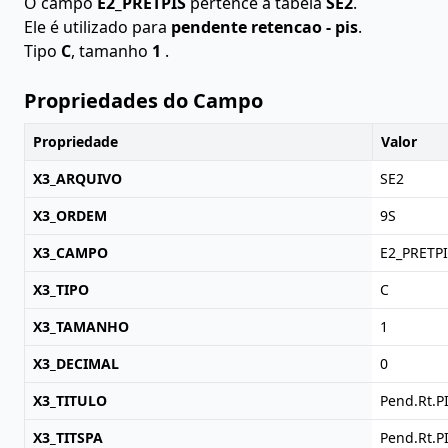
O campo
E2_PRETPIS
pertence à tabela
SE2
.
Ele é utilizado para
pendente retencao - pis
.
Tipo
C
, tamanho
1
.
Propriedades do Campo
Propriedade
Valor
X3_ARQUIVO
SE2
X3_ORDEM
9S
X3_CAMPO
E2_PRETP
X3_TIPO
C
X3_TAMANHO
1
X3_DECIMAL
0
X3_TITULO
Pend.Rt.P
X3_TITSPA
Pend.Rt.P