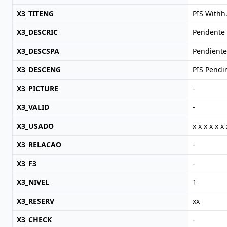
X3_TITENG
PIS Withh
X3_DESCRIC
Pendente 
X3_DESCSPA
Pendiente
X3_DESCENG
PIS Pendi
X3_PICTURE
-
X3_VALID
-
X3_USADO
x x x x x x 
X3_RELACAO
-
X3_F3
-
X3_NIVEL
1
X3_RESERV
xx
X3_CHECK
-