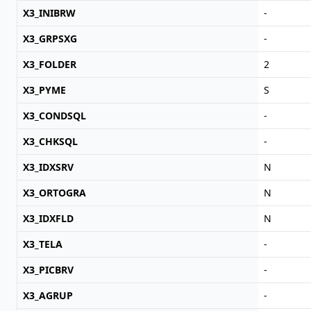
X3_INIBRW
-
X3_GRPSXG
-
X3_FOLDER
2
X3_PYME
S
X3_CONDSQL
-
X3_CHKSQL
-
X3_IDXSRV
N
X3_ORTOGRA
N
X3_IDXFLD
N
X3_TELA
-
X3_PICBRV
-
X3_AGRUP
-