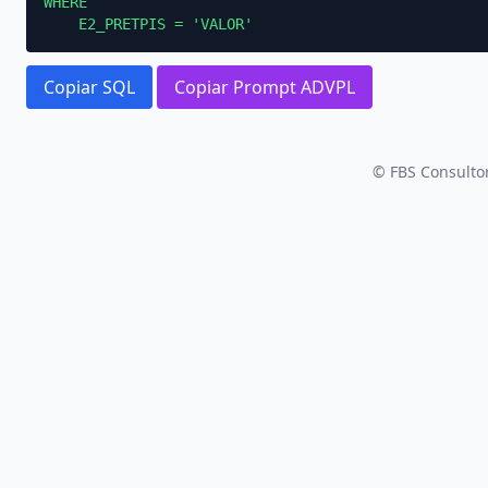
WHERE

    E2_PRETPIS = 'VALOR'
Copiar SQL
Copiar Prompt ADVPL
© FBS Consultor