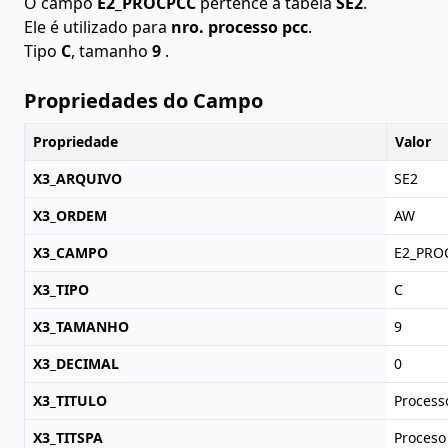
O campo
E2_PROCPCC
pertence à tabela
SE2
.
Ele é utilizado para
nro. processo pcc
.
Tipo
C
, tamanho
9
.
Propriedades do Campo
Propriedade
Valor
X3_ARQUIVO
SE2
X3_ORDEM
AW
X3_CAMPO
E2_PRO
X3_TIPO
C
X3_TAMANHO
9
X3_DECIMAL
0
X3_TITULO
Process
X3_TITSPA
Proceso