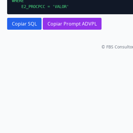
WHERE

    E2_PROCPCC = 'VALOR'
Copiar SQL
Copiar Prompt ADVPL
© FBS Consultor