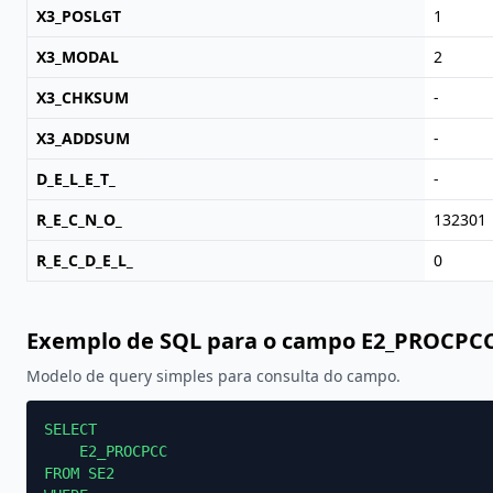
X3_POSLGT
1
X3_MODAL
2
X3_CHKSUM
-
X3_ADDSUM
-
D_E_L_E_T_
-
R_E_C_N_O_
132301
R_E_C_D_E_L_
0
Exemplo de SQL para o campo E2_PROCPC
Modelo de query simples para consulta do campo.
SELECT

    E2_PROCPCC

FROM SE2
