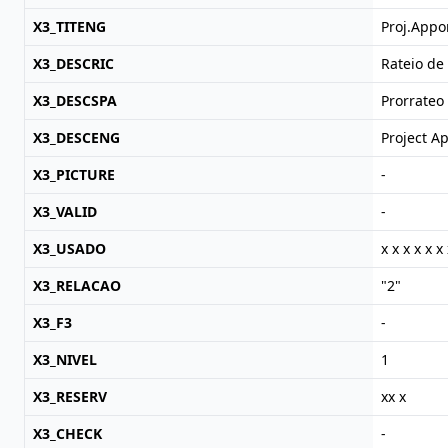
X3_TITENG
Proj.Appor
X3_DESCRIC
Rateio de
X3_DESCSPA
Prorrateo
X3_DESCENG
Project A
X3_PICTURE
-
X3_VALID
-
X3_USADO
x x x x x x 
X3_RELACAO
"2"
X3_F3
-
X3_NIVEL
1
X3_RESERV
xx x
X3_CHECK
-