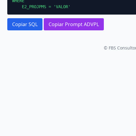
WHERE

    E2_PROJPMS = 'VALOR'
Copiar SQL
Copiar Prompt ADVPL
© FBS Consultor