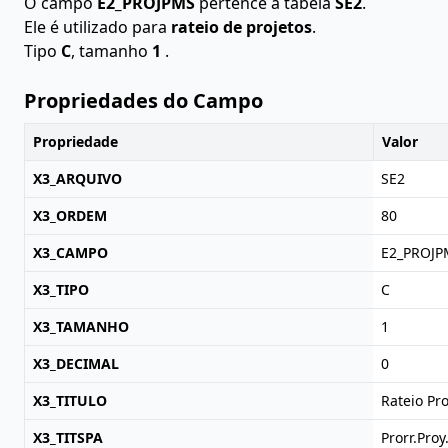
O campo
E2_PROJPMS
pertence à tabela
SE2
.
Ele é utilizado para
rateio de projetos
.
Tipo
C
, tamanho
1
.
Propriedades do Campo
Propriedade
Valor
X3_ARQUIVO
SE2
X3_ORDEM
80
X3_CAMPO
E2_PROJP
X3_TIPO
C
X3_TAMANHO
1
X3_DECIMAL
0
X3_TITULO
Rateio Pro
X3_TITSPA
Prorr.Proy