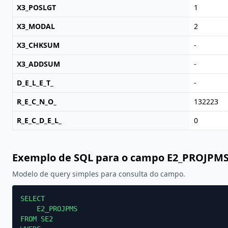
X3_POSLGT
1
X3_MODAL
2
X3_CHKSUM
-
X3_ADDSUM
-
D_E_L_E_T_
-
R_E_C_N_O_
132223
R_E_C_D_E_L_
0
Exemplo de SQL para o campo E2_PROJPM
Modelo de query simples para consulta do campo.
SELECT

    E2_PROJPMS

FROM SE2
