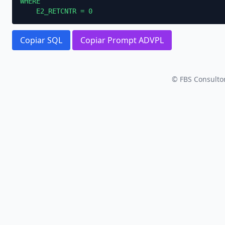
WHERE

    E2_RETCNTR = 0
Copiar SQL
Copiar Prompt ADVPL
© FBS Consultor