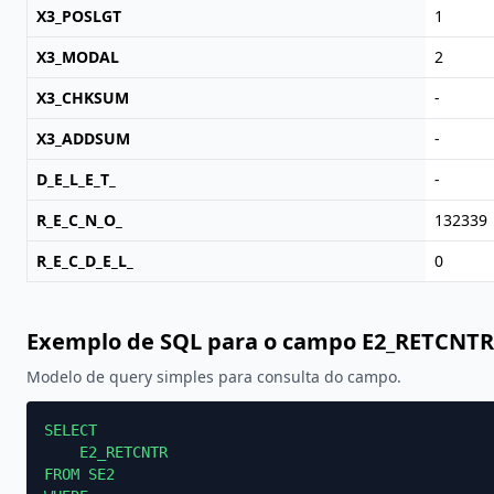
X3_POSLGT
1
X3_MODAL
2
X3_CHKSUM
-
X3_ADDSUM
-
D_E_L_E_T_
-
R_E_C_N_O_
132339
R_E_C_D_E_L_
0
Exemplo de SQL para o campo E2_RETCNTR
Modelo de query simples para consulta do campo.
SELECT

    E2_RETCNTR

FROM SE2
