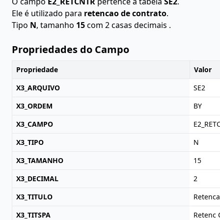
O campo
E2_RETCNTR
pertence à tabela
SE2
.
Ele é utilizado para
retencao de contrato
.
Tipo
N
, tamanho
15
com 2 casas decimais .
Propriedades do Campo
Propriedade
Valor
X3_ARQUIVO
SE2
X3_ORDEM
BY
X3_CAMPO
E2_RET
X3_TIPO
N
X3_TAMANHO
15
X3_DECIMAL
2
X3_TITULO
Retenca
X3_TITSPA
Retenc 