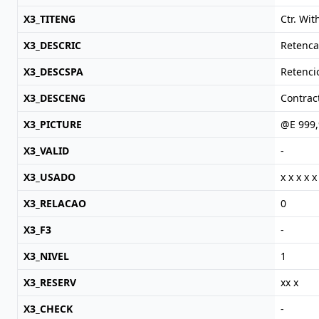
X3_TITENG
Ctr. Wit
X3_DESCRIC
Retenca
X3_DESCSPA
Retenci
X3_DESCENG
Contrac
X3_PICTURE
@E 999,
X3_VALID
-
X3_USADO
x x x x x
X3_RELACAO
0
X3_F3
-
X3_NIVEL
1
X3_RESERV
xx x
X3_CHECK
-