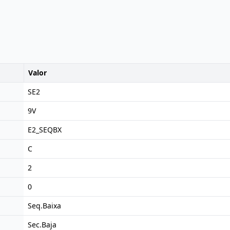
Valor
SE2
9V
E2_SEQBX
C
2
0
Seq.Baixa
Sec.Baja