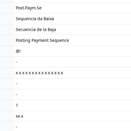
Post.Paym.Se
Sequencia da Baixa
Secuencia de la Baja
Posting Payment Sequence
@!
-
x x x x x x x x x x x x x x x
-
-
1
xx x
-