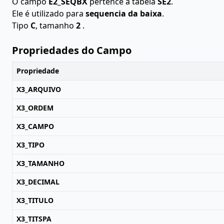
O campo
E2_SEQBX
pertence à tabela
SE2
.
Ele é utilizado para
sequencia da baixa
.
Tipo
C
, tamanho
2
.
Propriedades do Campo
Propriedade
X3_ARQUIVO
X3_ORDEM
X3_CAMPO
X3_TIPO
X3_TAMANHO
X3_DECIMAL
X3_TITULO
X3_TITSPA