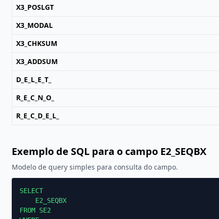
X3_POSLGT
X3_MODAL
X3_CHKSUM
X3_ADDSUM
D_E_L_E_T_
R_E_C_N_O_
R_E_C_D_E_L_
Exemplo de SQL para o campo E2_SEQBX
Modelo de query simples para consulta do campo.
SELECT

    E2_SEQBX

FROM SE2
