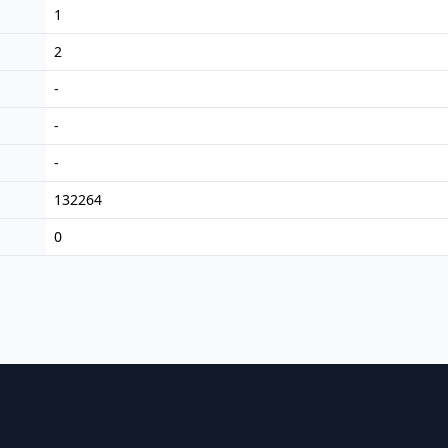
1
2
-
-
-
132264
0