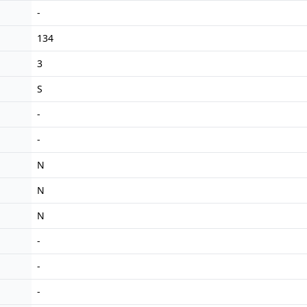
-
134
3
S
-
-
N
N
N
-
-
-