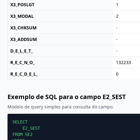
X3_POSLGT
1
X3_MODAL
2
X3_CHKSUM
-
X3_ADDSUM
-
D_E_L_E_T_
-
R_E_C_N_O_
132233
R_E_C_D_E_L_
0
Exemplo de SQL para o campo E2_SEST
Modelo de query simples para consulta do campo.
SELECT

    E2_SEST

FROM SE2
