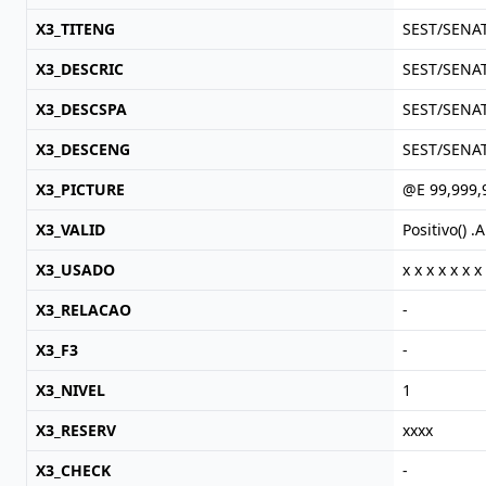
X3_TITENG
SEST/SENA
X3_DESCRIC
SEST/SENA
X3_DESCSPA
SEST/SENA
X3_DESCENG
SEST/SENA
X3_PICTURE
@E 99,999,
X3_VALID
Positivo() 
X3_USADO
x x x x x x x
X3_RELACAO
-
X3_F3
-
X3_NIVEL
1
X3_RESERV
xxxx
X3_CHECK
-