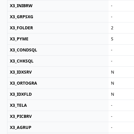
X3_INIBRW
-
X3_GRPSXG
-
X3_FOLDER
2
X3_PYME
S
X3_CONDSQL
-
X3_CHKSQL
-
X3_IDXSRV
N
X3_ORTOGRA
N
X3_IDXFLD
N
X3_TELA
-
X3_PICBRV
-
X3_AGRUP
-