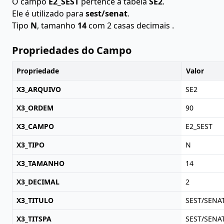
O campo
E2_SEST
pertence à tabela
SE2
.
Ele é utilizado para
sest/senat
.
Tipo
N
, tamanho
14
com 2 casas decimais .
Propriedades do Campo
Propriedade
Valor
X3_ARQUIVO
SE2
X3_ORDEM
90
X3_CAMPO
E2_SEST
X3_TIPO
N
X3_TAMANHO
14
X3_DECIMAL
2
X3_TITULO
SEST/SENA
X3_TITSPA
SEST/SENA