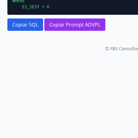
WHERE

    E2_SEST = 0
Copiar SQL
Copiar Prompt ADVPL
© FBS Consultor