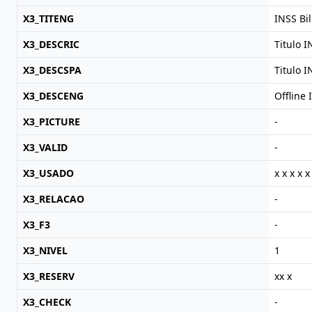
X3_TITENG
INSS Bil
X3_DESCRIC
Titulo I
X3_DESCSPA
Titulo I
X3_DESCENG
Offline 
X3_PICTURE
-
X3_VALID
-
X3_USADO
x x x x x
X3_RELACAO
-
X3_F3
-
X3_NIVEL
1
X3_RESERV
xx x
X3_CHECK
-