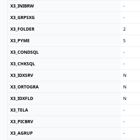
X3_INIBRW
-
X3_GRPSXG
-
X3_FOLDER
2
X3_PYME
S
X3_CONDSQL
-
X3_CHKSQL
-
X3_IDXSRV
N
X3_ORTOGRA
N
X3_IDXFLD
N
X3_TELA
-
X3_PICBRV
-
X3_AGRUP
-