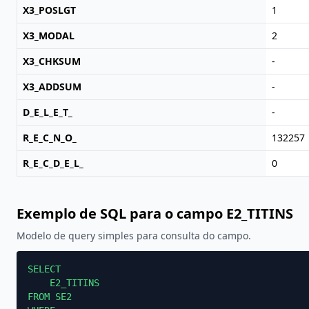
X3_POSLGT
1
X3_MODAL
2
X3_CHKSUM
-
X3_ADDSUM
-
D_E_L_E_T_
-
R_E_C_N_O_
132257
R_E_C_D_E_L_
0
Exemplo de SQL para o campo E2_TITINS
Modelo de query simples para consulta do campo.
SELECT

    E2_TITINS

FROM SE2
