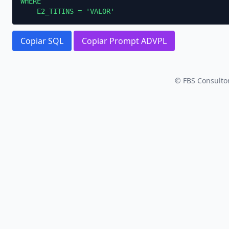
WHERE

    E2_TITINS = 'VALOR'
Copiar SQL
Copiar Prompt ADVPL
© FBS Consultor