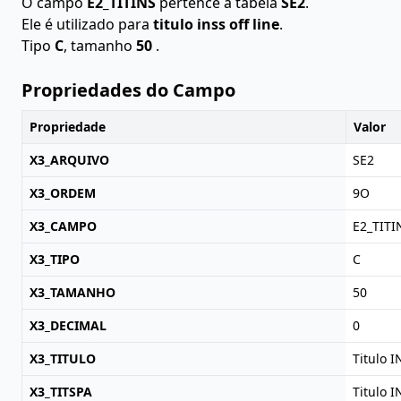
O campo
E2_TITINS
pertence à tabela
SE2
.
Ele é utilizado para
titulo inss off line
.
Tipo
C
, tamanho
50
.
Propriedades do Campo
Propriedade
Valor
X3_ARQUIVO
SE2
X3_ORDEM
9O
X3_CAMPO
E2_TITI
X3_TIPO
C
X3_TAMANHO
50
X3_DECIMAL
0
X3_TITULO
Titulo I
X3_TITSPA
Titulo I