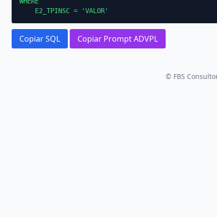
WHERE

    E2_TPINSC = 'VALOR'
Copiar SQL
Copiar Prompt ADVPL
© FBS Consultor