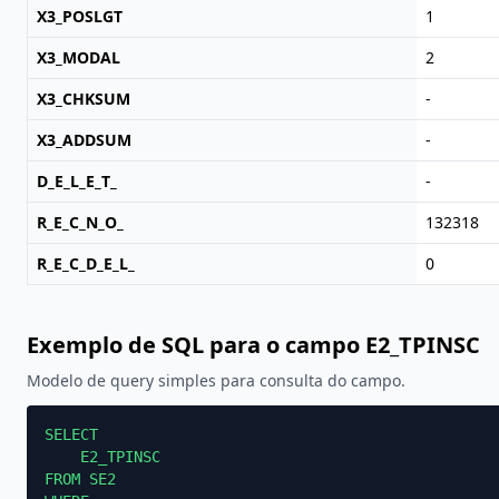
X3_POSLGT
1
X3_MODAL
2
X3_CHKSUM
-
X3_ADDSUM
-
D_E_L_E_T_
-
R_E_C_N_O_
132318
R_E_C_D_E_L_
0
Exemplo de SQL para o campo E2_TPINSC
Modelo de query simples para consulta do campo.
SELECT

    E2_TPINSC

FROM SE2
