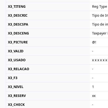
X3_TITENG
Reg Type
X3_DESCRIC
Tipo de I
X3_DESCSPA
Tipo de i
X3_DESCENG
Taxpayer 
X3_PICTURE
@!
X3_VALID
-
X3_USADO
x x x x x x
X3_RELACAO
-
X3_F3
-
X3_NIVEL
1
X3_RESERV
xx
X3_CHECK
-