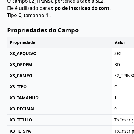
O campo
E2_TPINSC
pertence à tabela
SE2
.
Ele é utilizado para
tipo de inscricao do cont
.
Tipo
C
, tamanho
1
.
Propriedades do Campo
Propriedade
Valor
X3_ARQUIVO
SE2
X3_ORDEM
BD
X3_CAMPO
E2_TPINS
X3_TIPO
C
X3_TAMANHO
1
X3_DECIMAL
0
X3_TITULO
Tp.Inscri
X3_TITSPA
Tp.Inscrip