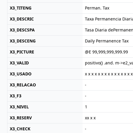
X3_TITENG
Perman. Tax
X3_DESCRIC
Taxa Permanencia Diari
X3_DESCSPA
Tasa Diaria dePermanen
X3_DESCENG
Daily Permanence Tax
X3_PICTURE
@E 99,999,999,999.99
X3_VALID
positivo() .and. m->e2_v
X3_USADO
x x x x x x x x x x x x x x x
X3_RELACAO
-
X3_F3
-
X3_NIVEL
1
X3_RESERV
xx x x
X3_CHECK
-