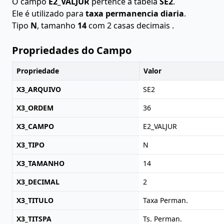
O campo
E2_VALJUR
pertence à tabela
SE2
.
Ele é utilizado para
taxa permanencia diaria
.
Tipo
N
, tamanho
14
com 2 casas decimais .
Propriedades do Campo
Propriedade
Valor
X3_ARQUIVO
SE2
X3_ORDEM
36
X3_CAMPO
E2_VALJUR
X3_TIPO
N
X3_TAMANHO
14
X3_DECIMAL
2
X3_TITULO
Taxa Perman.
X3_TITSPA
Ts. Perman.