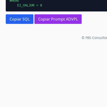
WHERE

    E2_VALJUR = 0
Copiar SQL
Copiar Prompt ADVPL
© FBS Consultor