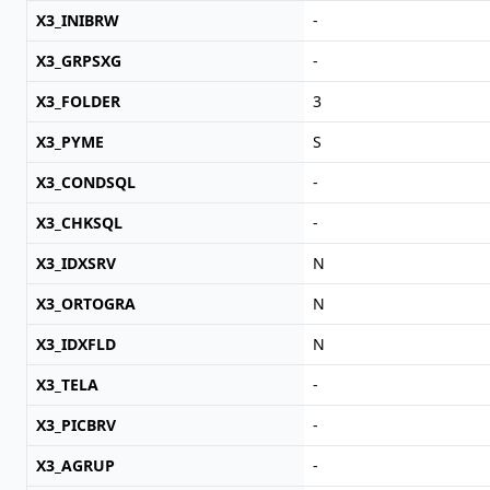
X3_INIBRW
-
X3_GRPSXG
-
X3_FOLDER
3
X3_PYME
S
X3_CONDSQL
-
X3_CHKSQL
-
X3_IDXSRV
N
X3_ORTOGRA
N
X3_IDXFLD
N
X3_TELA
-
X3_PICBRV
-
X3_AGRUP
-