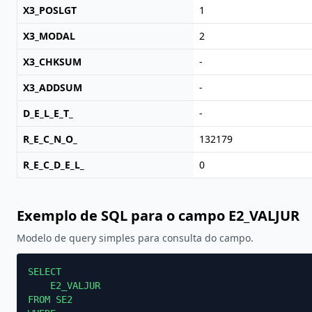
X3_POSLGT
1
X3_MODAL
2
X3_CHKSUM
-
X3_ADDSUM
-
D_E_L_E_T_
-
R_E_C_N_O_
132179
R_E_C_D_E_L_
0
Exemplo de SQL para o campo E2_VALJUR
Modelo de query simples para consulta do campo.
SELECT

    E2_VALJUR

FROM SE2
